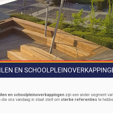
ILEN EN SCHOOLPLEINOVERKAPPING
eilen en schoolpleinoverkappingen
zijn een ander segment van 
n die ons vandaag in staat stelt om
sterke referenties
te hebbe