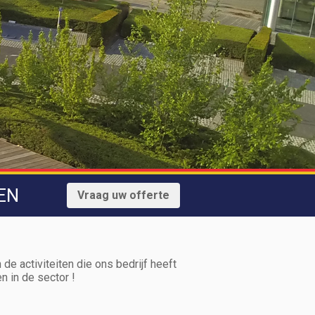
EN
Vraag uw offerte
de activiteiten die ons bedrijf heeft
n in de sector !