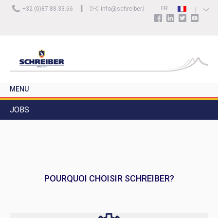
FR
+32 (0)87-88.33.66
info@schreiber.be
NL
DE
EN
MENU
ACTIVITÉS
JOBS
NOS PRODUITS
NOS SERVICES
VOS BESOINS & APPLICATIONS
SCHREIBER
MÉDIAS
POURQUOI CHOISIR SCHREIBER?
CONTACT