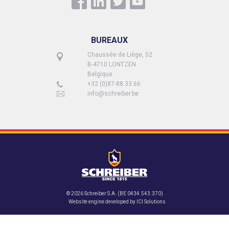
BUREAUX
Chaussée de Liège, 52
B-4710 LONTZEN
Belgique
+32 (0)87-88.33.66
info@schreiber.be
© 2026 Schreiber S.A. (BE 0434.543.370)
Website engine developed by
ICI Solutions