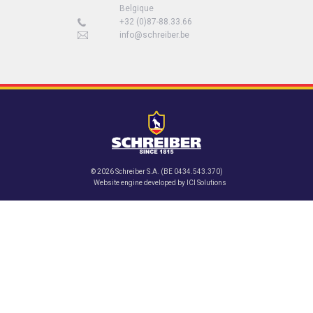
Belgique
+32 (0)87-88.33.66
info@schreiber.be
© 2026 Schreiber S.A. (BE 0434.543.370)
Website engine developed by
ICI Solutions