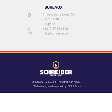
BUREAUX
Chaussée de Liège, 52
B-4710 LONTZEN
Belgique
+32 (0)87-88.33.66
info@schreiber.be
© 2026 Schreiber S.A. (BE 0434.543.370)
Website engine developed by
ICI Solutions