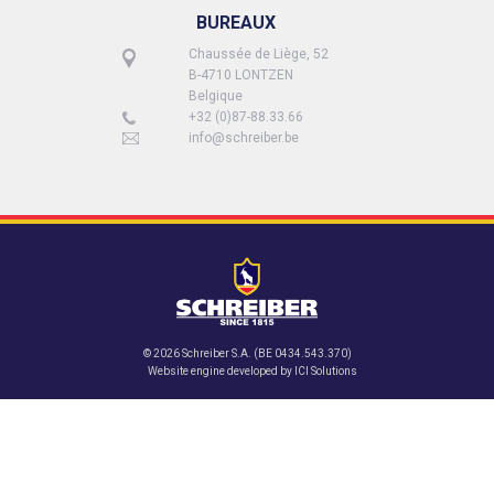
BUREAUX
Chaussée de Liège, 52
B-4710 LONTZEN
Belgique
+32 (0)87-88.33.66
info@schreiber.be
© 2026 Schreiber S.A. (BE 0434.543.370)
Website engine developed by
ICI Solutions