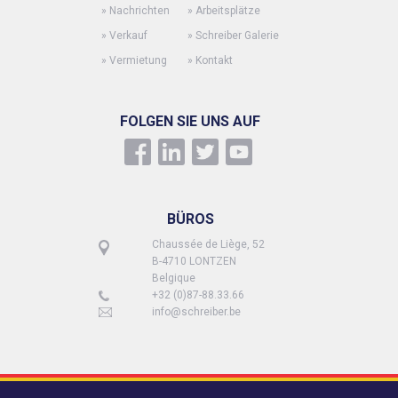
»
Nachrichten
»
Arbeitsplätze
»
Verkauf
»
Schreiber Galerie
»
Vermietung
»
Kontakt
FOLGEN SIE UNS AUF
BÜROS
Chaussée de Liège, 52
B-4710 LONTZEN
Belgique
+32 (0)87-88.33.66
info@schreiber.be