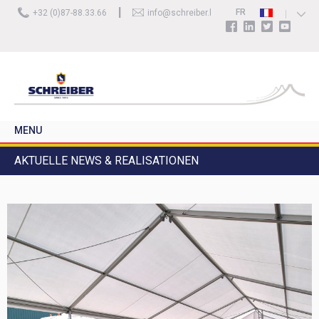
FR
+32 (0)87-88.33.66
info@schreiber.be
NL
DE
EN
MENU
AKTIVITÄTEN
AKTUELLE NEWS & REALISATIONEN
PRODUKTE
DIENSTLEISTUNGEN
IHRE BEDÜRFNISSE UND ANWENDUNGEN
SCHREIBER
MEDIEN
KONTAKT