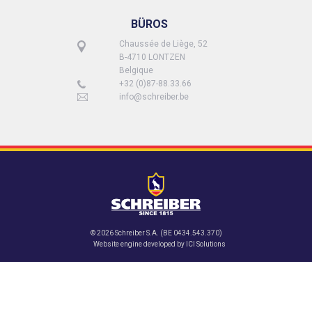
BÜROS
Chaussée de Liège, 52
B-4710 LONTZEN
Belgique
+32 (0)87-88.33.66
info@schreiber.be
© 2026 Schreiber S.A. (BE 0434.543.370)
Website engine developed by
ICI Solutions