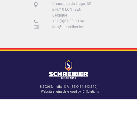
Chaussée de Liège, 52
B-4710 LONTZEN
Belgique
+32 (0)87-88.33.66
info@schreiber.be
© 2026 Schreiber S.A. (BE 0434.543.370)
Website engine developed by
ICI Solutions