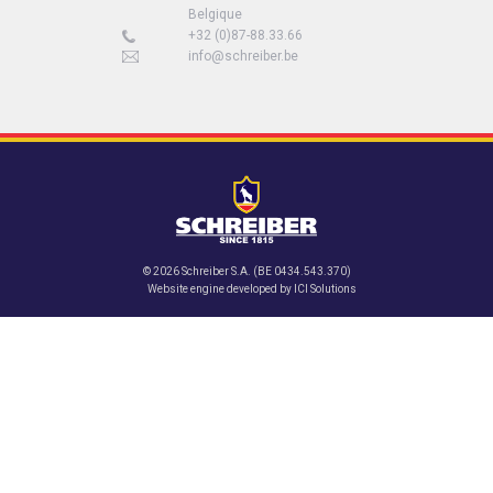
Belgique
+32 (0)87-88.33.66
info@schreiber.be
© 2026 Schreiber S.A. (BE 0434.543.370)
Website engine developed by
ICI Solutions